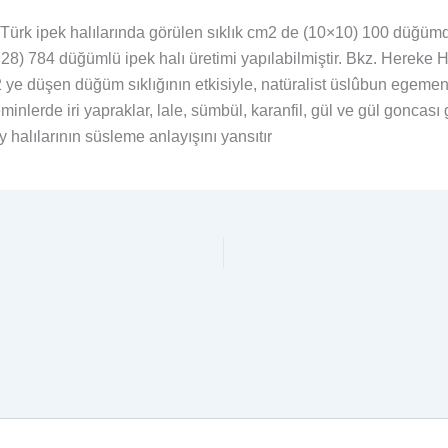
rk ipek halılarında görülen sıklık cm2 de (10×10) 100 düğümd
28) 784 düğümlü ipek halı üretimi yapılabilmiştir. Bkz. Hereke H
 ye düşen düğüm sıklığının etkisiyle, natüralist üslûbun egemen
eminlerde iri yapraklar, lale, sümbül, karanfil, gül ve gül goncası 
y halılarının süsleme anlayışını yansıtır