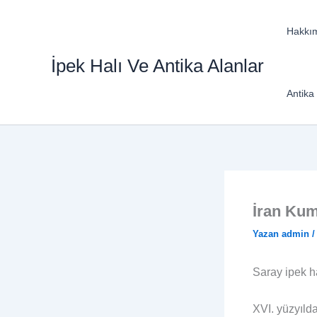
İçeriğe
atla
Hakkı
İpek Halı Ve Antika Alanlar
Antika 
İran Kum
Yazan
admin
Saray ipek ha
XVI. yüzyılda