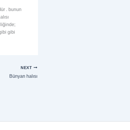
ür . bunun
alısı
liğinde;
gibi gibi
NEXT
Bünyan halısı