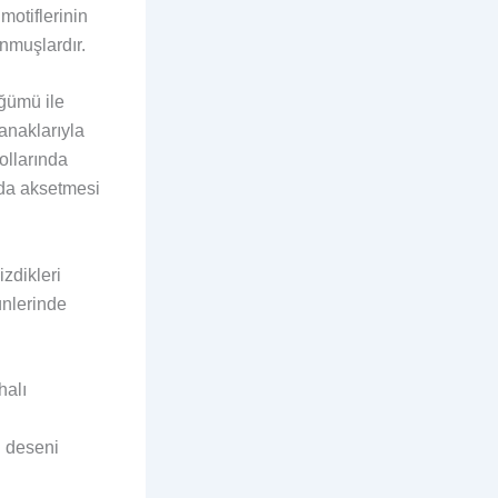
motiflerinin
nmuşlardır.
üğümü ile
anaklarıyla
ollarında
 da aksetmesi
zdikleri
ünlerinde
halı
n deseni