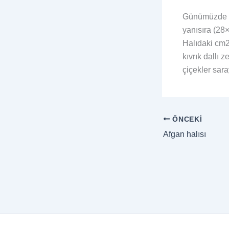
Günümüzde Tü
yanısıra (28×
Halıdaki cm2
kıvrık dallı z
çiçekler sara
ÖNCEKI
Afgan halısı