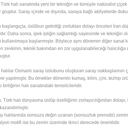
 Türk halı sanatında yeni bir tekniğin ve tümüyle natüralist çiçek 
 gruptur. Saray içinde ve dışında, saraya bağlı atölyelerde doku
ı başlangıçta, üslûbun getirdiği zorluktan dolayı önceleri İran d
ır. Daha sonra, ipek ipliğin sağlamlığı sayesinde ve tekniğin ol
kullanılmaya başlanmıştır. Böylece aynı dönemin diğer sanat k
n zevkinin, teknik bakımdan en zor uygulanabileceği halıcılığa
ştur.
alılar Osmanlı saray üslubunu oluşturan saray nakkaşlarının çi
e yapılmıştır. Bu örnekler dönemin kumaş, kilim, çini, tezhip ür
 birliğinin halı sanatındaki temsilcileridir.
ı, Türk halı dünyasına üslûp özelliğinin zorlayıcılığından dolayı, 
 kazandırmıştır.
y halılarında sonsuza değin uzanan (sonsuzluk prensibi) zemi
lyon motifi ise bu zemin üzerinde ikinci derecede önemlidir.