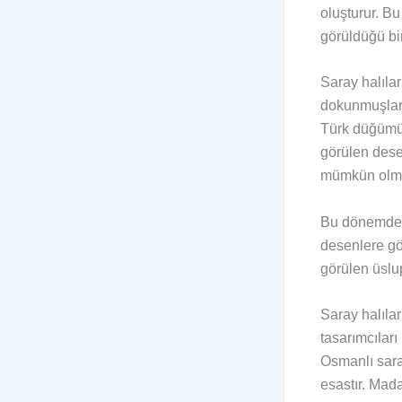
oluşturur. Bu
görüldüğü bir
Saray halılar
dokunmuşlard
Türk düğümü 
görülen dese
mümkün olmu
Bu dönemde h
desenlere gör
görülen üslup
Saray halılar
tasarımcıları
Osmanlı sara
esastır. Mada